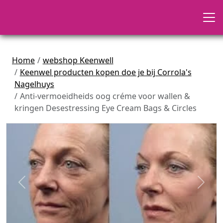
Home
webshop Keenwell
Keenwel producten kopen doe je bij Corrola's
Nagelhuys
Anti-vermoeidheids oog créme voor wallen &
kringen Desestressing Eye Cream Bags & Circles
Previous
Next