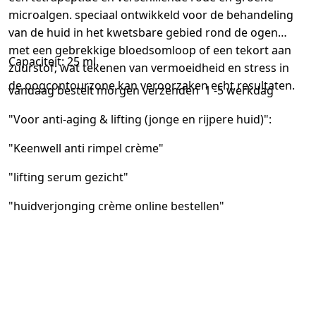
microalgen. speciaal ontwikkeld voor de behandeling
van de huid in het kwetsbare gebied rond de ogen
met een gebrekkige bloedsomloop of een tekort aan
Capaciteit: 25 ml.
zuurstof; wat tekenen van vermoeidheid en stress in
de oogcontourzone kan veroorzaken echt resultaten.
vandaag bestelt morgen verzenden 1 -5 werkdag
"Voor anti-aging & lifting (jonge en rijpere huid)":
"Keenwell anti rimpel crème"
"lifting serum gezicht"
"huidverjonging crème online bestellen"