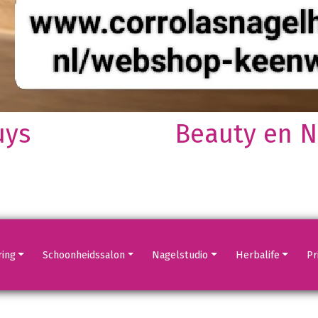
uys
Beauty en Na
Volgende
Volgende
Volgende
Volgende
ring
Schoonheidssalon
Nagelstudio
Herbalife
Pri