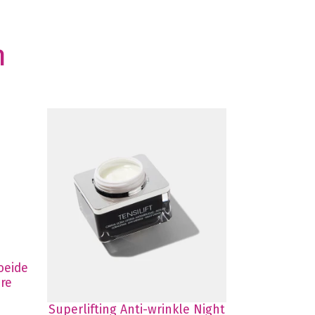
n
oeide
re
Superlifting Anti-wrinkle Night