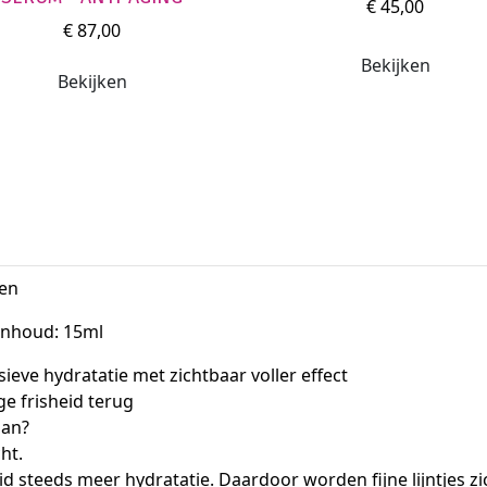
€ 45,00
en de eerste tekenen van veroudering.
€ 87,00
de specifieke behandeling van het
Bekijken
derhoud van een hydraterende,
Bekijken
nen
e Inhoud: 15ml
 hydratatie met zichtbaar voller effect
ge frisheid terug
aan?
ht.
uid steeds meer hydratatie. Daardoor worden fijne lijntjes 