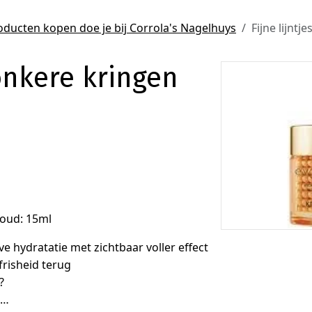
ducten kopen doe je bij Corrola's Nagelhuys
Fijne lijnt
donkere kringen
Previous
nhoud: 15ml
dratatie met zichtbaar voller effect
frisheid terug
?