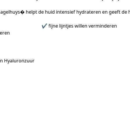
agelhuys⁠� helpt de huid intensief hydrateren en geeft de h
️ fijne lijntjes willen verminderen
teren
ion Hyaluronzuur