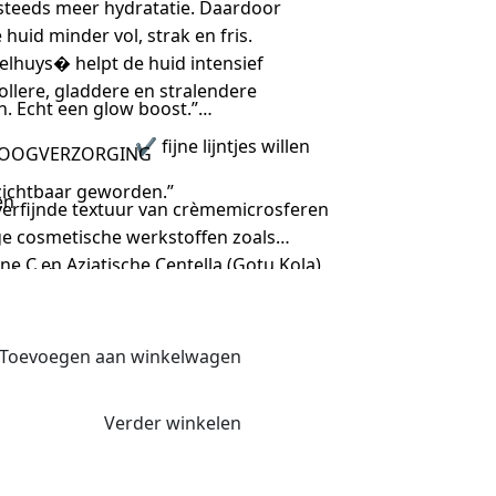
d steeds meer hydratatie. Daardoor
 huid minder vol, strak en fris.
lhuys⁠� helpt de huid intensief
ollere, gladdere en stralendere
an. Echt een glow boost.”
️ fijne lijntjes willen
 OOGVERZORGING
r zichtbaar geworden.”
en
verfijnde textuur van crèmemicrosferen
ige cosmetische werkstoffen zoals
ne C en Aziatische Centella (Gotu Kola)
nd uit.”
 hydraterende en antioxiderende
 Hyaluronzuur
Toevoegen aan winkelwagen
 hele dag gehydrateerd.”
Verder winkelen
n.”
 verbeteren, reguleren en behouden van