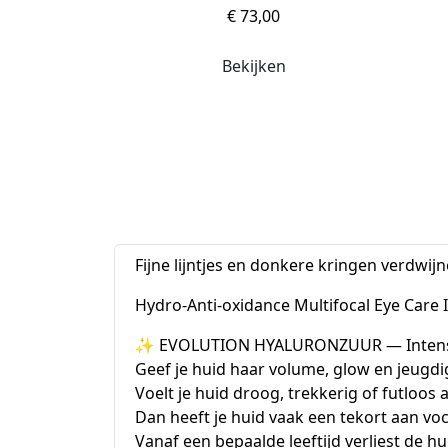
€ 73,00
vertoont, zoals wallen en donkere kringen 
Als een programma voor thuisgebruik voor 
Bekijken
oogcontourgebied, ter voorbereiding of on
antioxiderende of anti-aging behandeling.
Fijne lijntjes en donkere kringen verdwij
Hydro-Anti-oxidance Multifocal Eye Car
✨ EVOLUTION HYALURONZUUR — Intensieve
Geef je huid haar volume, glow en jeugdi
Voelt je huid droog, trekkerig of futloos 
Dan heeft je huid vaak een tekort aan voc
Vanaf een bepaalde leeftijd verliest de h