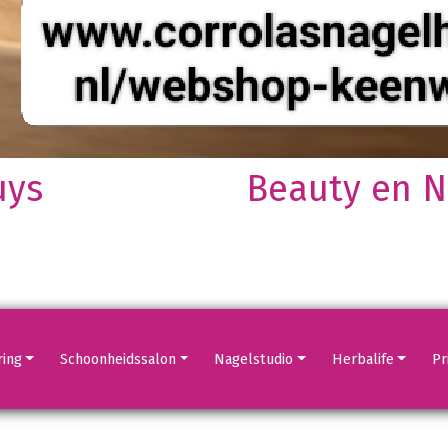
uys
Beauty en Na
Volgende
Volgende
Volgende
Volgende
ring
Schoonheidssalon
Nagelstudio
Herbalife
Pri